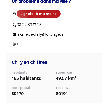
Un problème dans ma ville ?
Signaler à ma mairie
03 22 83 17 23
mairiedechilly@orange.fr
/
Chilly
en chiffres
habitants
superficie
165 habitants
492,7 km²
code postal
code INSEE
80170
80191