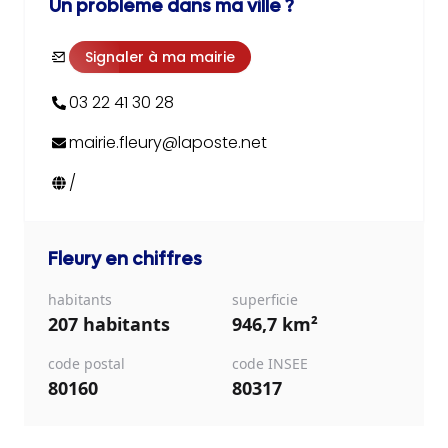
Un problème dans ma ville ?
Signaler à ma mairie
03 22 41 30 28
mairie.fleury@laposte.net
/
Fleury
en chiffres
habitants
superficie
207 habitants
946,7 km²
code postal
code INSEE
80160
80317