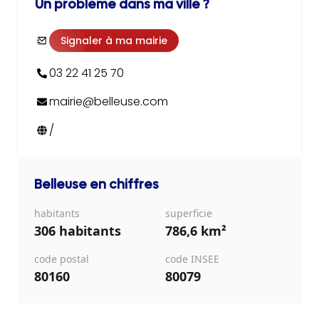
Un problème dans ma ville ?
Signaler à ma mairie
03 22 41 25 70
mairie@belleuse.com
/
Belleuse
en chiffres
habitants
superficie
306 habitants
786,6 km²
code postal
code INSEE
80160
80079