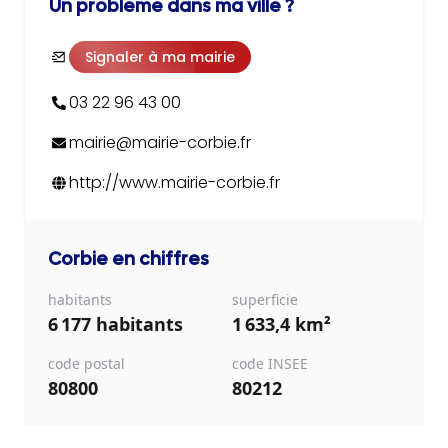
Un problème dans ma ville ?
Signaler à ma mairie
03 22 96 43 00
mairie@mairie-corbie.fr
http://www.mairie-corbie.fr
Corbie
en chiffres
habitants
superficie
6 177 habitants
1 633,4 km²
code postal
code INSEE
80800
80212