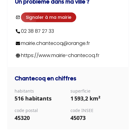
Un problème dans ma ville ?
Signaler à ma mairie
02 38 87 27 33
mairie.chantecoq@orange.fr
https://www.mairie-chantecoq.fr
Chantecoq
en chiffres
habitants
superficie
516 habitants
1 593,2 km²
code postal
code INSEE
45320
45073