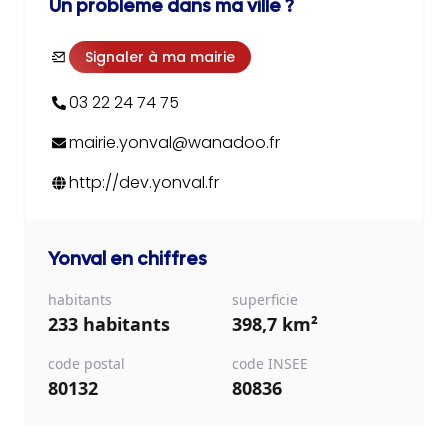
Un problème dans ma ville ?
Signaler à ma mairie
03 22 24 74 75
mairie.yonval@wanadoo.fr
http://dev.yonval.fr
Yonval
en chiffres
habitants
superficie
233 habitants
398,7 km²
code postal
code INSEE
80132
80836