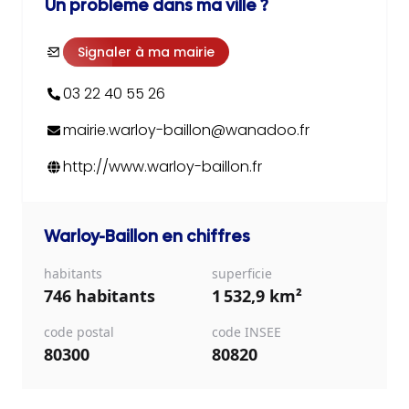
Un problème dans ma ville ?
Signaler à ma mairie
03 22 40 55 26
mairie.warloy-baillon@wanadoo.fr
http://www.warloy-baillon.fr
Warloy-Baillon
en chiffres
habitants
superficie
746 habitants
1 532,9 km²
code postal
code INSEE
80300
80820