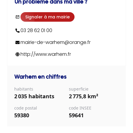
Un problème dans ma ville ?
Signaler à ma mairie
03 28 62 01 00
mairie-de-warhem@orange.fr
http://www.warhem.fr
Warhem
en chiffres
habitants
superficie
2 035 habitants
2 775,8 km²
code postal
code INSEE
59380
59641