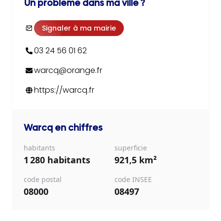
Un problème dans ma ville ?
Signaler à ma mairie
03 24 56 01 62
warcq@orange.fr
https://warcq.fr
Warcq
en chiffres
habitants
superficie
1 280 habitants
921,5 km²
code postal
code INSEE
08000
08497