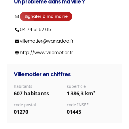
Un problème dans ma ville ?
Signaler à ma mairie
04 74 51 52 05
villemotier@wanadoo.fr
http://www.villemotier.fr
Villemotier
en chiffres
habitants
superficie
607 habitants
1 386,3 km²
code postal
code INSEE
01270
01445