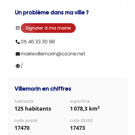
Un problème dans ma ville ?
Signaler à ma mairie
05 46 33 30 98
mairievillemorin@ozone.net
/
Villemorin
en chiffres
habitants
superficie
125 habitants
1 078,3 km²
code postal
code INSEE
17470
17473