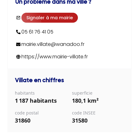
Un problème dans ma ville ?
Signaler à ma mairie
05 61 76 41 05
mairie.villate@wanadoo.fr
https://www.mairie-villate.fr
Villate
en chiffres
habitants
superficie
1 187 habitants
180,1 km²
code postal
code INSEE
31860
31580