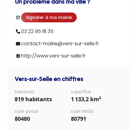
Un problème dans ma ville ?
Signaler à ma mairie
03 22 95 18 35
contact-mairie@vers-sur-selle.fr
http://www.vers-sur-selle.fr
Vers-sur-Selle
en chiffres
habitants
superficie
819 habitants
1 133,2 km²
code postal
code INSEE
80480
80791