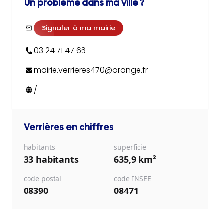
Un problème dans ma ville ?
Signaler à ma mairie
03 24 71 47 66
mairie.verrieres470@orange.fr
/
Verrières
en chiffres
habitants
superficie
33 habitants
635,9 km²
code postal
code INSEE
08390
08471