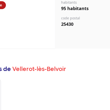
habitants
ie
95 habitants
code postal
25430
rs de
Vellerot-lès-Belvoir