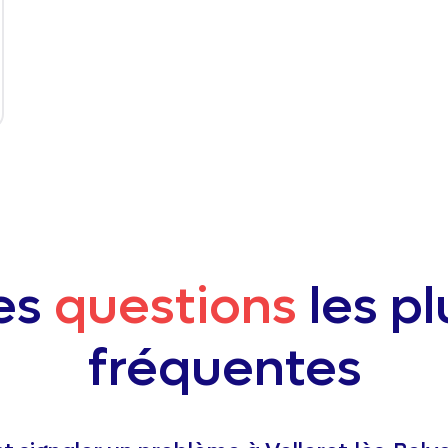
es
questions
les pl
fréquentes