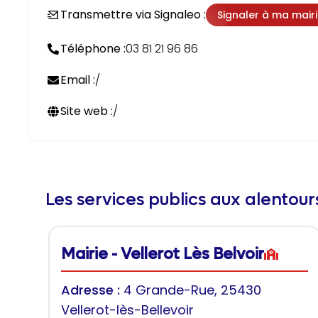
Transmettre via Signaleo :
Signaler à ma mair
Téléphone :
03 81 21 96 86
Email :
/
Site web :
/
Les services publics aux alentou
Mairie - Vellerot Lès Belvoir
Adresse :
4 Grande-Rue, 25430
Vellerot-lès-Bellevoir