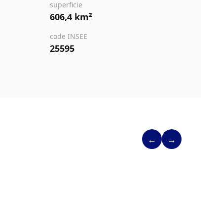
superficie
606,4 km²
code INSEE
25595
←
→