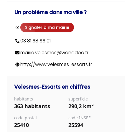
Un problème dans ma ville ?
Signaler à ma mairie
03 81 58 55 01
mairie.velesmes@wanadoo.fr
http://www.velesmes-essarts.fr
Velesmes-Essarts
en chiffres
habitants
superficie
363 habitants
290,2 km²
code postal
code INSEE
25410
25594