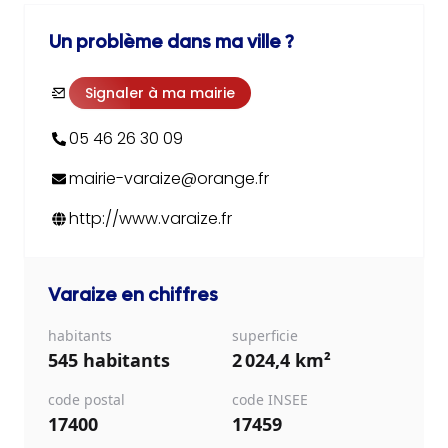
Un problème dans ma ville ?
Signaler à ma mairie
05 46 26 30 09
mairie-varaize@orange.fr
http://www.varaize.fr
Varaize
en chiffres
habitants
superficie
545 habitants
2 024,4 km²
code postal
code INSEE
17400
17459