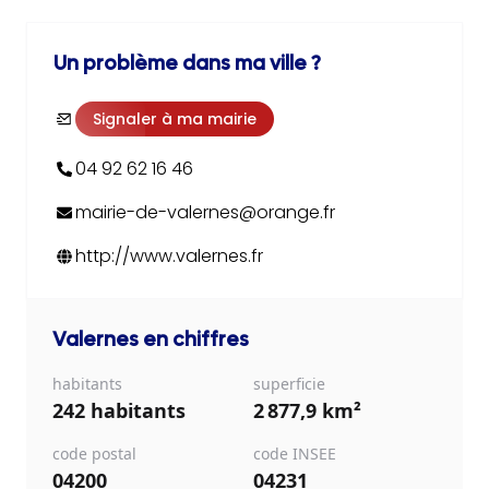
Un problème dans ma ville ?
Signaler à ma mairie
04 92 62 16 46
mairie-de-valernes@orange.fr
http://www.valernes.fr
Valernes
en chiffres
habitants
superficie
242 habitants
2 877,9 km²
code postal
code INSEE
04200
04231