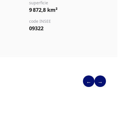
superficie
9 872,8 km²
code INSEE
09322
←
→