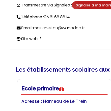
Transmettre via Signaleo :
Signaler à ma mair
Téléphone :
05 61 66 86 14
Email :
mairie-ustou@wanadoo.fr
Site web :
/
Les établissements scolaires aux
Ecole primaire
Adresse :
Hameau de Le Trein