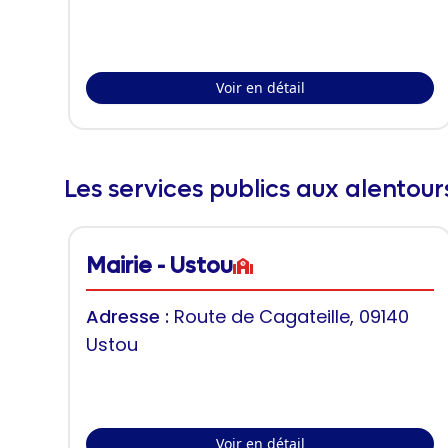
Voir en détail
Les services publics aux alentou
Mairie - Ustou
Adresse :
Route de Cagateille, 09140
Ustou
Voir en détail