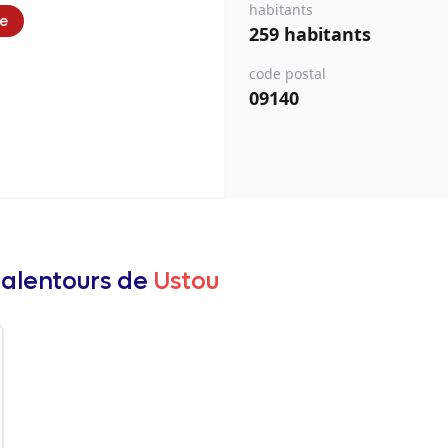
habitants
ie
259 habitants
code postal
09140
 alentours de
Ustou