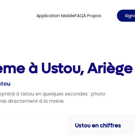
Application Mobile
FAQ
À Propos
Sign
ème à Ustou, Ariège 
stou
ropreté à Ustou en quelques secondes : photo
mis directement à la mairie.
Ustou
en chiffres