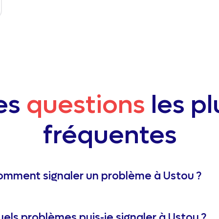
es
questions
les pl
fréquentes
mment signaler un problème à Ustou ?
els problèmes puis-je signaler à Ustou ?