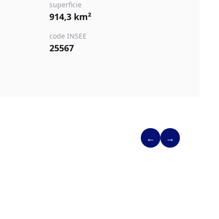
superficie
914,3 km²
code INSEE
25567
←
→