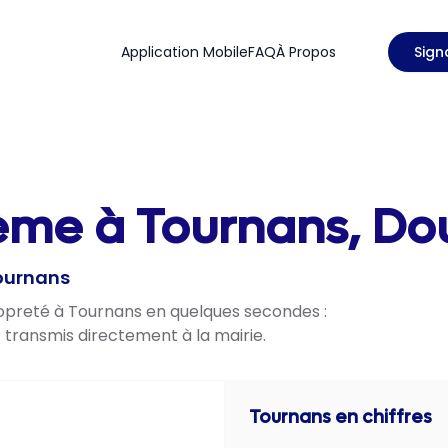
Application Mobile
FAQ
À Propos
Sign
ème à Tournans, Dou
Tournans
ropreté à Tournans en quelques secondes :
t transmis directement à la mairie.
Tournans
en chiffres