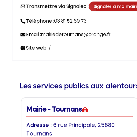
Transmettre via Signaleo :
Signaler à ma mair
Téléphone :
03 81 52 69 73
Email :
mairiedetournans@orange.fr
Site web :
/
Les services publics aux alentou
Mairie - Tournans
Adresse :
6 rue Principale, 25680
Tournans