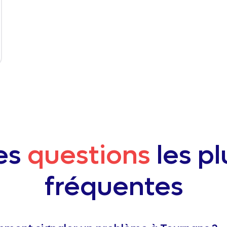
es
questions
les pl
fréquentes