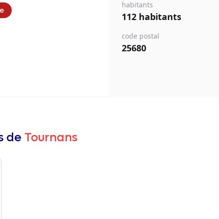
habitants
ie
112 habitants
code postal
25680
rs de
Tournans