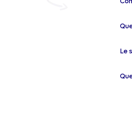
Com
Que
Le s
Que