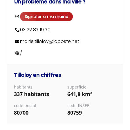
Un problème dans ma ville ?
Signaler à ma mairie
03 22 87 19 70
mairie.tilloloy@laposte.net
/
Tilloloy
en chiffres
habitants
superficie
337 habitants
641,8 km²
code postal
code INSEE
80700
80759