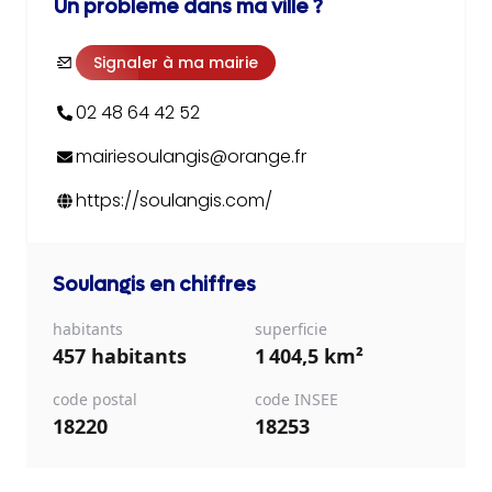
Un problème dans ma ville ?
Signaler à ma mairie
02 48 64 42 52
mairiesoulangis@orange.fr
https://soulangis.com/
Soulangis
en chiffres
habitants
superficie
457 habitants
1 404,5 km²
code postal
code INSEE
18220
18253