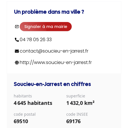
Un problème dans ma ville ?
Signaler à ma mairie
04 78 05 26 33
contact@soucieu-en-jarrest.fr
http://www.soucieu-en-jarrest.fr
Soucieu-en-Jarrest
en chiffres
habitants
superficie
4 645 habitants
1 432,0 km²
code postal
code INSEE
69510
69176