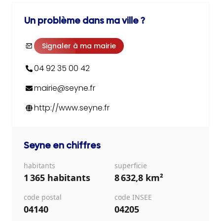
Un problème dans ma ville ?
Signaler à ma mairie
04 92 35 00 42
mairie@seyne.fr
http://www.seyne.fr
Seyne
en chiffres
habitants
superficie
1 365 habitants
8 632,8 km²
code postal
code INSEE
04140
04205