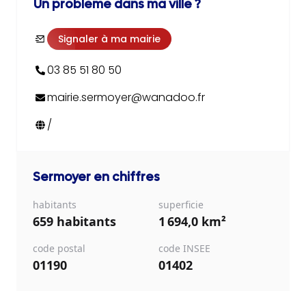
Un problème dans ma ville ?
Signaler à ma mairie
03 85 51 80 50
mairie.sermoyer@wanadoo.fr
/
Sermoyer
en chiffres
habitants
superficie
659 habitants
1 694,0 km²
code postal
code INSEE
01190
01402