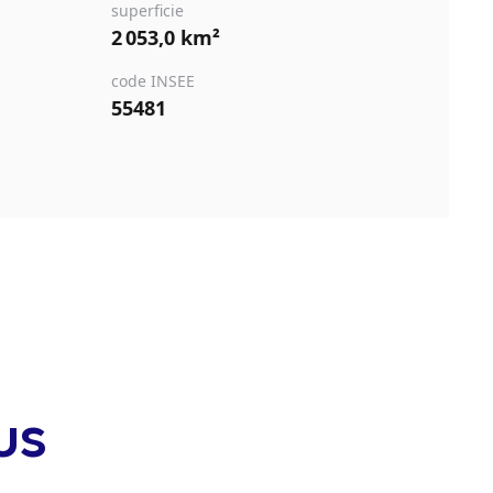
superficie
2 053,0 km²
code INSEE
55481
us