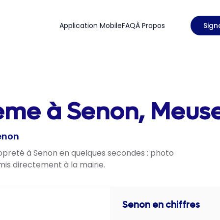
Application Mobile
FAQ
À Propos
Sign
lème à Senon, Meuse
Senon
propreté à Senon en quelques secondes : photo
mis directement à la mairie.
Senon
en chiffres