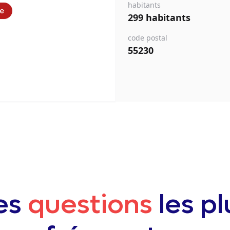
habitants
ie
299 habitants
code postal
55230
es
questions
les pl