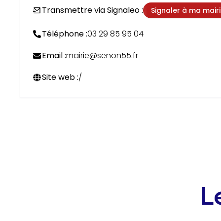
Transmettre via Signaleo :
Signaler à ma mair
Téléphone :
03 29 85 95 04
Email :
mairie@senon55.fr
Site web :
/
L