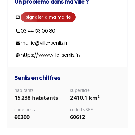
Un problème dans ma ville ?
Signaler à ma mairie
03 44 53 00 80
mairie@ville-senlis.fr
https://www.ville-senlis.fr/
Senlis
en chiffres
habitants
superficie
15 238 habitants
2 410,1 km²
code postal
code INSEE
60300
60612