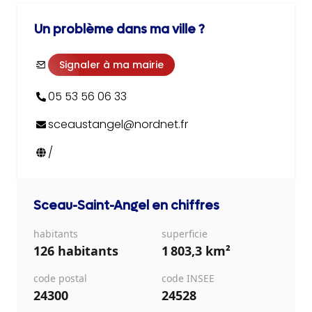
Un problème dans ma ville ?
Signaler à ma mairie
05 53 56 06 33
sceaustangel@nordnet.fr
/
Sceau-Saint-Angel
en chiffres
habitants
superficie
126 habitants
1 803,3 km²
code postal
code INSEE
24300
24528