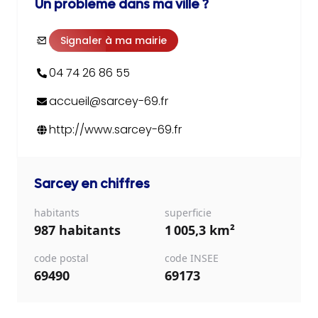
Un problème dans ma ville ?
Signaler à ma mairie
04 74 26 86 55
accueil@sarcey-69.fr
http://www.sarcey-69.fr
Sarcey
en chiffres
habitants
superficie
987 habitants
1 005,3 km²
code postal
code INSEE
69490
69173