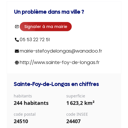
Un problème dans ma ville ?
Signaler à ma mairie
05 53 22 72 51
mairie-stefoydelongas@wanadoo.fr
http://www.sainte-foy-de-longas.fr
Sainte-Foy-de-Longas
en chiffres
habitants
superficie
244 habitants
1 623,2 km²
code postal
code INSEE
24510
24407