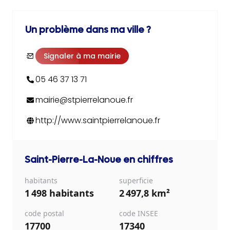
Un problème dans ma ville ?
Signaler à ma mairie
05 46 37 13 71
mairie@stpierrelanoue.fr
http://www.saintpierrelanoue.fr
Saint-Pierre-La-Noue
en chiffres
habitants
superficie
1 498 habitants
2 497,8 km²
code postal
code INSEE
17700
17340