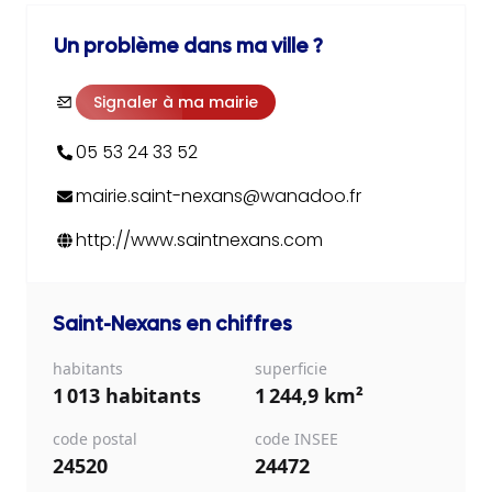
Un problème dans ma ville ?
Signaler à ma mairie
05 53 24 33 52
mairie.saint-nexans@wanadoo.fr
http://www.saintnexans.com
Saint-Nexans
en chiffres
habitants
superficie
1 013 habitants
1 244,9 km²
code postal
code INSEE
24520
24472