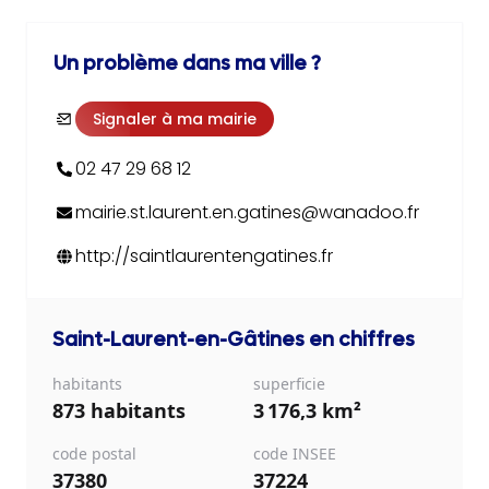
Un problème dans ma ville ?
Signaler à ma mairie
02 47 29 68 12
mairie.st.laurent.en.gatines@wanadoo.fr
http://saintlaurentengatines.fr
Saint-Laurent-en-Gâtines
en chiffres
habitants
superficie
873 habitants
3 176,3 km²
code postal
code INSEE
37380
37224