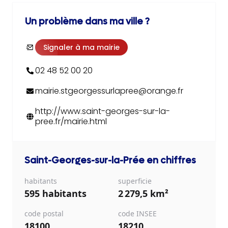
Un problème dans ma ville ?
Signaler à ma mairie
02 48 52 00 20
mairie.stgeorgessurlapree@orange.fr
http://www.saint-georges-sur-la-
pree.fr/mairie.html
Saint-Georges-sur-la-Prée
en chiffres
habitants
superficie
595 habitants
2 279,5 km²
code postal
code INSEE
18100
18210