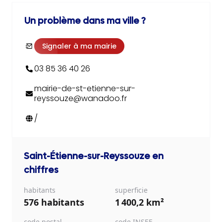
Un problème dans ma ville ?
Signaler à ma mairie
03 85 36 40 26
mairie-de-st-etienne-sur-
reyssouze@wanadoo.fr
/
Saint-Étienne-sur-Reyssouze
en
chiffres
habitants
superficie
576 habitants
1 400,2 km²
code postal
code INSEE