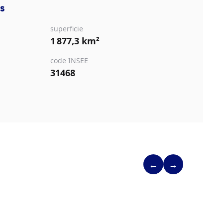
s
superficie
1 877,3 km²
code INSEE
31468
←
→