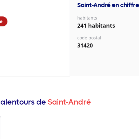
Saint-André
en chiffre
habitants
ie
241 habitants
code postal
31420
 alentours de
Saint-André