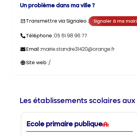
Un problème dans ma ville ?
Transmettre via Signaleo :
Signaler à ma mair
Téléphone :
05 61 98 96 77
Email :
mairie.standre31420@orange.fr
Site web :
/
Les établissements scolaires aux
Ecole primaire publique