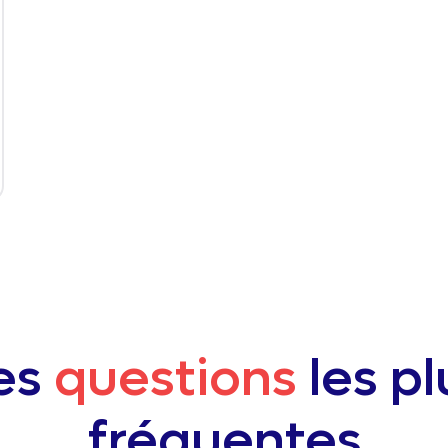
es
questions
les pl
fréquentes