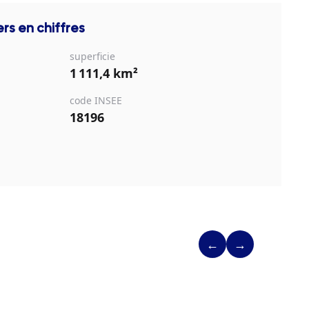
ers
en chiffres
superficie
1 111,4 km²
code INSEE
18196
←
→