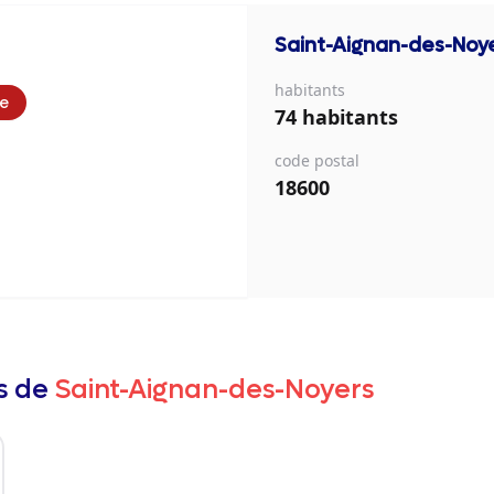
Saint-Aignan-des-Noy
habitants
ie
74 habitants
code postal
18600
rs de
Saint-Aignan-des-Noyers