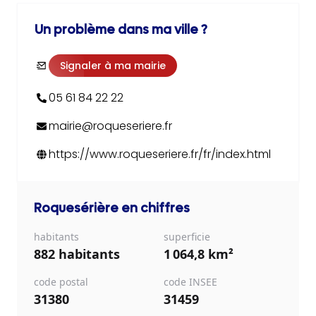
Un problème dans ma ville ?
Signaler à ma mairie
05 61 84 22 22
mairie@roqueseriere.fr
https://www.roqueseriere.fr/fr/index.html
Roquesérière
en chiffres
habitants
superficie
882 habitants
1 064,8 km²
code postal
code INSEE
31380
31459