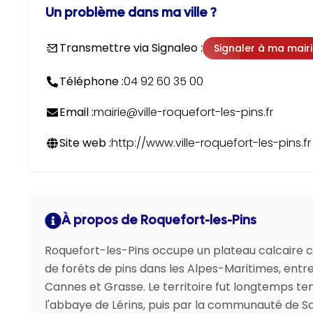
Un problème dans ma ville ?
Transmettre via Signaleo :
Signaler à ma mair
Téléphone :
04 92 60 35 00
Email :
mairie@ville-roquefort-les-pins.fr
Site web :
http://www.ville-roquefort-les-pins.fr
À propos de Roquefort-les-Pins
Roquefort-les-Pins occupe un plateau calcaire 
de forêts de pins dans les Alpes-Maritimes, entr
Cannes et Grasse. Le territoire fut longtemps te
l'abbaye de Lérins, puis par la communauté de Sa