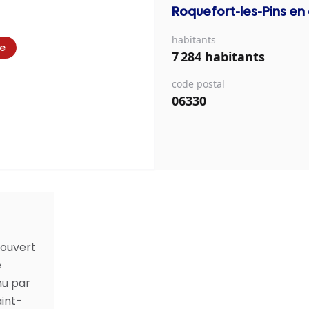
Roquefort-les-Pins
en 
habitants
ie
7 284 habitants
code postal
06330
couvert
e
nu par
int-