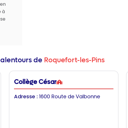
 en
e à
 se
 alentours de
Roquefort-les-Pins
Collège César
Adresse :
1600 Route de Valbonne