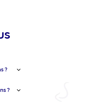
us
s ?
ns ?