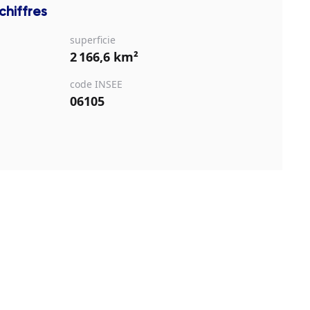
chiffres
superficie
2 166,6 km²
code INSEE
06105