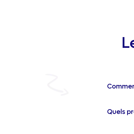
L
Comment 
Quels pr