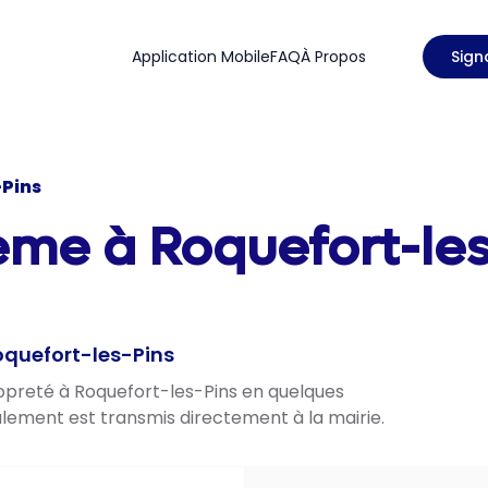
Application Mobile
FAQ
À Propos
Sign
-Pins
ème à Roquefort-les
oquefort-les-Pins
ropreté à Roquefort-les-Pins en quelques
nalement est transmis directement à la mairie.