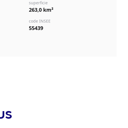
superficie
263,0 km²
code INSEE
55439
us