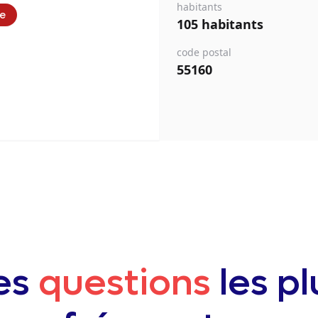
habitants
ie
105 habitants
code postal
55160
es
questions
les pl