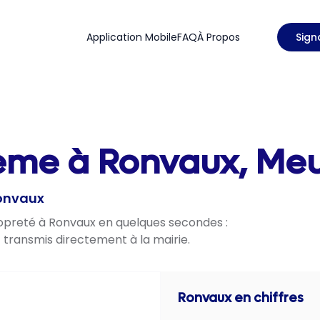
Application Mobile
FAQ
À Propos
Sign
lème à Ronvaux, Meu
Ronvaux
ropreté à Ronvaux en quelques secondes :
t transmis directement à la mairie.
Ronvaux
en chiffres