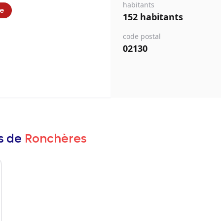
habitants
ie
152 habitants
code postal
02130
rs de
Ronchères