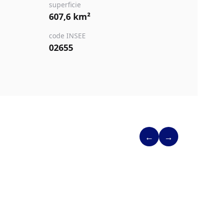
superficie
607,6 km²
code INSEE
02655
←
→