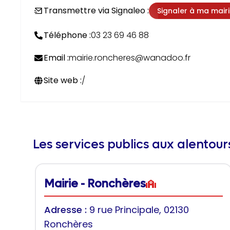
Transmettre via Signaleo :
Signaler à ma mair
Téléphone :
03 23 69 46 88
Email :
mairie.roncheres@wanadoo.fr
Site web :
/
Les services publics aux alentou
Mairie - Ronchères
Adresse :
9 rue Principale, 02130
Ronchères