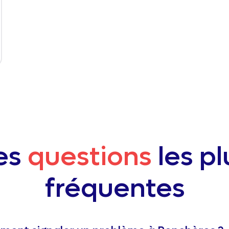
es
questions
les pl
fréquentes