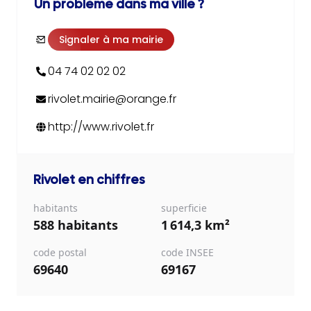
Un problème dans ma ville ?
Signaler à ma mairie
04 74 02 02 02
rivolet.mairie@orange.fr
http://www.rivolet.fr
Rivolet
en chiffres
habitants
superficie
588 habitants
1 614,3 km²
code postal
code INSEE
69640
69167