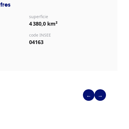
fres
superficie
4 380,0 km²
code INSEE
04163
←
→