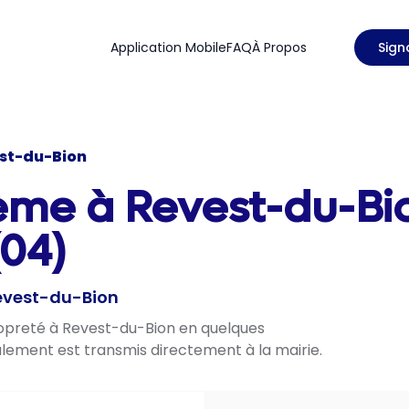
Application Mobile
FAQ
À Propos
Sign
st-du-Bion
ème à Revest-du-Bi
04)
Revest-du-Bion
propreté à Revest-du-Bion en quelques
nalement est transmis directement à la mairie.