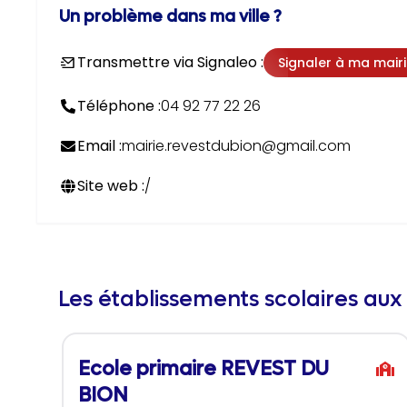
Un problème dans ma ville ?
Transmettre via Signaleo :
Signaler à ma mair
Téléphone :
04 92 77 22 26
Email :
mairie.revestdubion@gmail.com
Site web :
/
Les établissements scolaires aux
Ecole primaire REVEST DU
BION