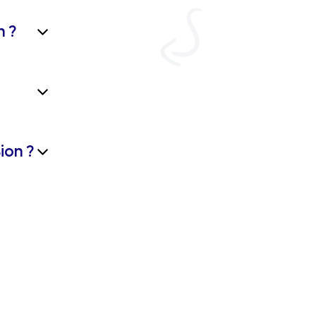
n ?
ion ?