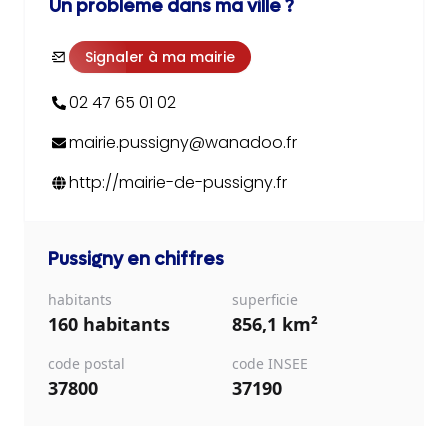
Un problème dans ma ville ?
Signaler à ma mairie
02 47 65 01 02
mairie.pussigny@wanadoo.fr
http://mairie-de-pussigny.fr
Pussigny
en chiffres
habitants
superficie
160 habitants
856,1 km²
code postal
code INSEE
37800
37190