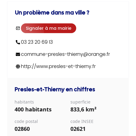
Un problème dans ma ville ?
Signaler à ma mairie
03 23 20 69 13
commune-presles-thierny@orange.fr
http://www.presles-et-thierny.fr
Presles-et-Thierny
en chiffres
habitants
superficie
400 habitants
833,6 km²
code postal
code INSEE
02860
02621