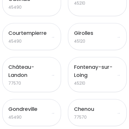
45210
45490
Courtempierre
Girolles
→
→
45490
45120
Château-
Fontenay-sur-
Landon
Loing
→
→
77570
45210
Gondreville
Chenou
→
→
45490
77570