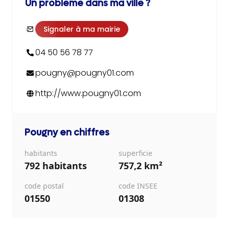
Un problème dans ma ville ?
Signaler à ma mairie
04 50 56 78 77
pougny@pougny01.com
http://www.pougny01.com
Pougny
en chiffres
habitants
superficie
792 habitants
757,2 km²
code postal
code INSEE
01550
01308