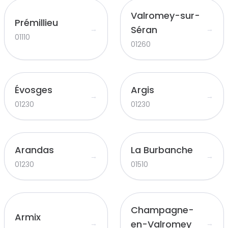
Valromey-sur-
Prémillieu
Séran
→
→
01110
01260
Évosges
Argis
→
→
01230
01230
Arandas
La Burbanche
→
→
01230
01510
Champagne-
Armix
en-Valromey
→
→