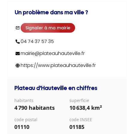
Un problème dans ma ville ?
Signaler à ma mairie
04 74 37 57 35
mairie@plateauhauteville.fr
https://www.plateauhauteville.fr
Plateau d'Hauteville
en chiffres
habitants
superficie
4 790 habitants
10 638,4 km²
code postal
code INSEE
01110
01185