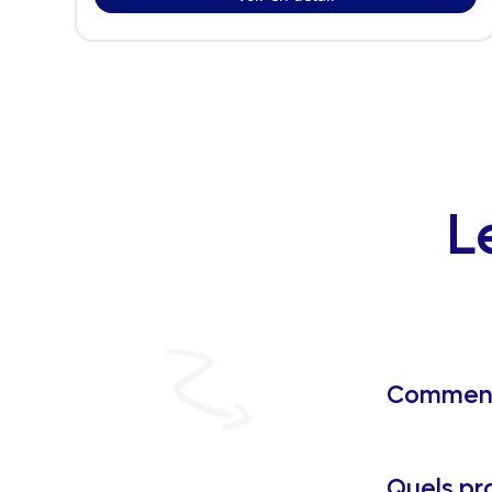
L
Comment 
Quels pr