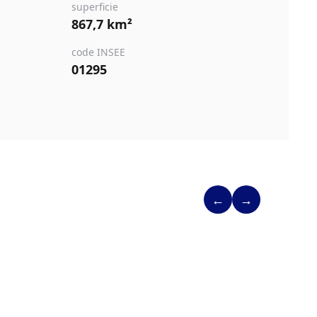
superficie
867,7 km²
code INSEE
01295
←
→