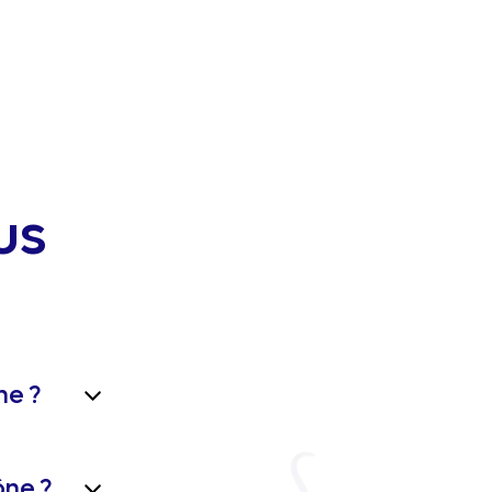
us
ne ?
ône ?