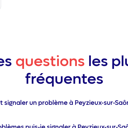
es
questions
les pl
fréquentes
signaler un problème à Peyzieux-sur-Saô
oblèmes puis-je signaler à Peyzieux-sur-Sa