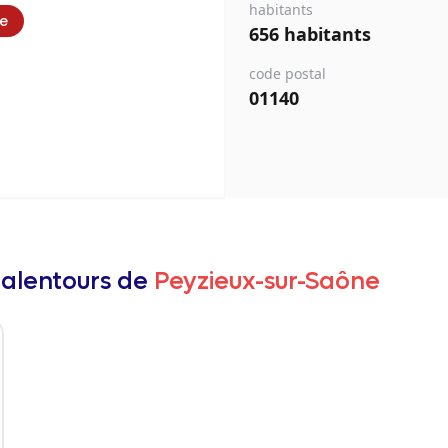
habitants
ie
656 habitants
code postal
01140
 alentours de
Peyzieux-sur-Saône