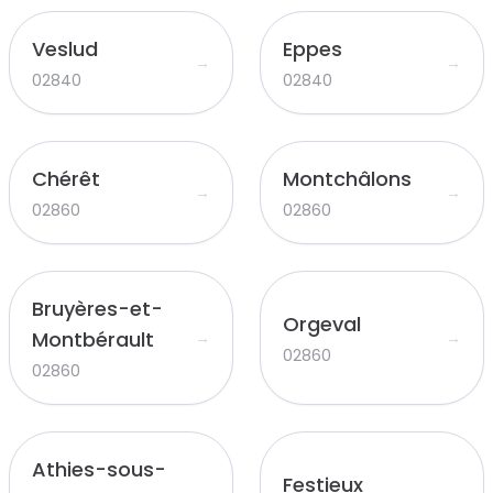
Veslud
Eppes
→
→
02840
02840
Chérêt
Montchâlons
→
→
02860
02860
Bruyères-et-
Orgeval
Montbérault
→
→
02860
02860
Athies-sous-
Festieux