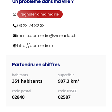
Un problème dans ma ville ?
Signaler à ma mairie
03 23 24 82 33
mairie.parfondru@wanadoo.fr
http://parfondru.fr
Parfondru
en chiffres
habitants
superficie
351 habitants
907,3 km²
code postal
code INSEE
02840
02587